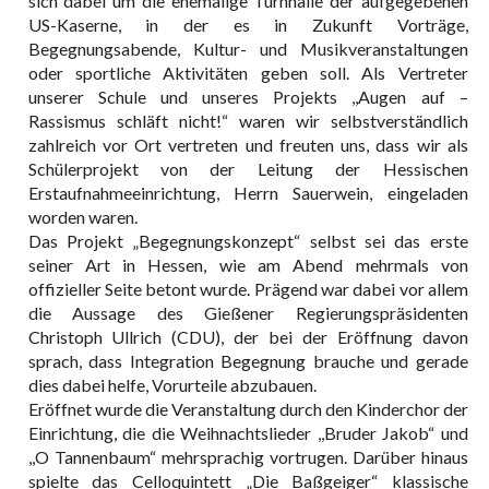
sich dabei um die ehemalige Turnhalle der aufgegebenen
US-Kaserne, in der es in Zukunft Vorträge,
Begegnungsabende, Kultur- und Musikveranstaltungen
oder sportliche Aktivitäten geben soll. Als Vertreter
unserer Schule und unseres Projekts ,,Augen auf –
Rassismus schläft nicht!“ waren wir selbstverständlich
zahlreich vor Ort vertreten und freuten uns, dass wir als
Schülerprojekt von der Leitung der Hessischen
Erstaufnahmeeinrichtung, Herrn Sauerwein, eingeladen
worden waren.
Das Projekt „Begegnungskonzept“ selbst sei das erste
seiner Art in Hessen, wie am Abend mehrmals von
offizieller Seite betont wurde. Prägend war dabei vor allem
die Aussage des Gießener Regierungspräsidenten
Christoph Ullrich (CDU), der bei der Eröffnung davon
sprach, dass Integration Begegnung brauche und gerade
dies dabei helfe, Vorurteile abzubauen.
Eröffnet wurde die Veranstaltung durch den Kinderchor der
Einrichtung, die die Weihnachtslieder ,,Bruder Jakob“ und
,,O Tannenbaum“ mehrsprachig vortrugen. Darüber hinaus
spielte das Celloquintett „Die Baßgeiger“ klassische