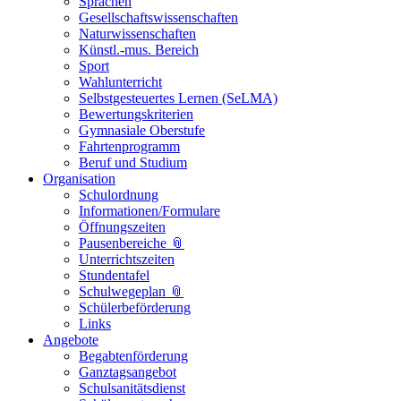
Sprachen
Gesellschaftswissenschaften
Naturwissenschaften
Künstl.-mus. Bereich
Sport
Wahlunterricht
Selbstgesteuertes Lernen (SeLMA)
Bewertungskriterien
Gymnasiale Oberstufe
Fahrtenprogramm
Beruf und Studium
Organisation
Schulordnung
Informationen/Formulare
Öffnungszeiten
Pausenbereiche 📎
Unterrichtszeiten
Stundentafel
Schulwegeplan 📎
Schülerbeförderung
Links
Angebote
Begabtenförderung
Ganztagsangebot
Schulsanitätsdienst