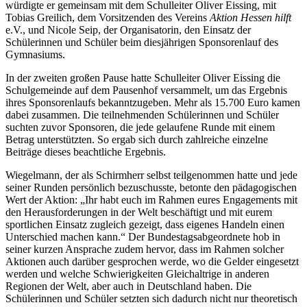
würdigte er gemeinsam mit dem Schulleiter Oliver Eissing, mit
Tobias Greilich, dem Vorsitzenden des Vereins
Aktion Hessen hilft
e.V., und Nicole Seip, der Organisatorin, den Einsatz der
Schülerinnen und Schüler beim diesjährigen Sponsorenlauf des
Gymnasiums.
In der zweiten großen Pause hatte Schulleiter Oliver Eissing die
Schulgemeinde auf dem Pausenhof versammelt, um das Ergebnis
ihres Sponsorenlaufs bekanntzugeben. Mehr als 15.700 Euro kamen
dabei zusammen. Die teilnehmenden Schülerinnen und Schüler
suchten zuvor Sponsoren, die jede gelaufene Runde mit einem
Betrag unterstützten. So ergab sich durch zahlreiche einzelne
Beiträge dieses beachtliche Ergebnis.
Wiegelmann, der als Schirmherr selbst teilgenommen hatte und jede
seiner Runden persönlich bezuschusste, betonte den pädagogischen
Wert der Aktion: „Ihr habt euch im Rahmen eures Engagements mit
den Herausforderungen in der Welt beschäftigt und mit eurem
sportlichen Einsatz zugleich gezeigt, dass eigenes Handeln einen
Unterschied machen kann.“ Der Bundestagsabgeordnete hob in
seiner kurzen Ansprache zudem hervor, dass im Rahmen solcher
Aktionen auch darüber gesprochen werde, wo die Gelder eingesetzt
werden und welche Schwierigkeiten Gleichaltrige in anderen
Regionen der Welt, aber auch in Deutschland haben. Die
Schülerinnen und Schüler setzten sich dadurch nicht nur theoretisch