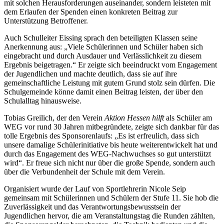
mit solchen Herausforderungen auseinander, sondern leisteten mit
dem Erlaufen der Spenden einen konkreten Beitrag zur
Unterstützung Betroffener.
Auch Schulleiter Eissing sprach den beteiligten Klassen seine
Anerkennung aus: „Viele Schülerinnen und Schüler haben sich
eingebracht und durch Ausdauer und Verlässlichkeit zu diesem
Ergebnis beigetragen.“ Er zeigte sich beeindruckt vom Engagement
der Jugendlichen und machte deutlich, dass sie auf ihre
gemeinschaftliche Leistung mit gutem Grund stolz sein dürfen. Die
Schulgemeinde könne damit einen Beitrag leisten, der über den
Schulalltag hinausweise.
Tobias Greilich, der den Verein
Aktion Hessen hilft
als Schüler am
WEG vor rund 30 Jahren mitbegründete, zeigte sich dankbar für das
tolle Ergebnis des Sponsorenlaufs: „Es ist erfreulich, dass sich
unsere damalige Schülerinitiative bis heute weiterentwickelt hat und
durch das Engagement des WEG-Nachwuchses so gut unterstützt
wird“. Er freue sich nicht nur über die große Spende, sondern auch
über die Verbundenheit der Schule mit dem Verein.
Organisiert wurde der Lauf von Sportlehrerin Nicole Seip
gemeinsam mit Schülerinnen und Schülern der Stufe 11. Sie hob die
Zuverlässigkeit und das Verantwortungsbewusstsein der
Jugendlichen hervor, die am Veranstaltungstag die Runden zählten,