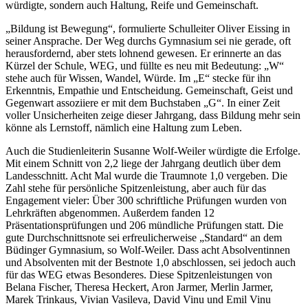
würdigte, sondern auch Haltung, Reife und Gemeinschaft.
„Bildung ist Bewegung“, formulierte Schulleiter Oliver Eissing in
seiner Ansprache. Der Weg durchs Gymnasium sei nie gerade, oft
herausfordernd, aber stets lohnend gewesen. Er erinnerte an das
Kürzel der Schule, WEG, und füllte es neu mit Bedeutung: „W“
stehe auch für Wissen, Wandel, Würde. Im „E“ stecke für ihn
Erkenntnis, Empathie und Entscheidung. Gemeinschaft, Geist und
Gegenwart assoziiere er mit dem Buchstaben „G“. In einer Zeit
voller Unsicherheiten zeige dieser Jahrgang, dass Bildung mehr sein
könne als Lernstoff, nämlich eine Haltung zum Leben.
Auch die Studienleiterin Susanne Wolf-Weiler würdigte die Erfolge.
Mit einem Schnitt von 2,2 liege der Jahrgang deutlich über dem
Landesschnitt. Acht Mal wurde die Traumnote 1,0 vergeben. Die
Zahl stehe für persönliche Spitzenleistung, aber auch für das
Engagement vieler: Über 300 schriftliche Prüfungen wurden von
Lehrkräften abgenommen. Außerdem fanden 12
Präsentationsprüfungen und 206 mündliche Prüfungen statt. Die
gute Durchschnittsnote sei erfreulicherweise „Standard“ an dem
Büdinger Gymnasium, so Wolf-Weiler. Dass acht Absolventinnen
und Absolventen mit der Bestnote 1,0 abschlossen, sei jedoch auch
für das WEG etwas Besonderes. Diese Spitzenleistungen von
Belana Fischer, Theresa Heckert, Aron Jarmer, Merlin Jarmer,
Marek Trinkaus, Vivian Vasileva, David Vinu und Emil Vinu