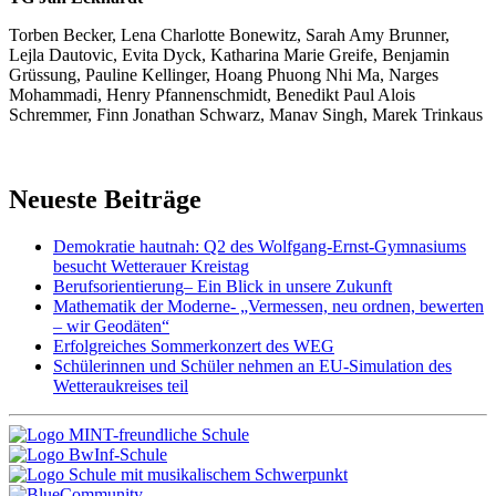
Torben Becker, Lena Charlotte Bonewitz, Sarah Amy Brunner,
Lejla Dautovic, Evita Dyck, Katharina Marie Greife, Benjamin
Grüssung, Pauline Kellinger, Hoang Phuong Nhi Ma, Narges
Mohammadi, Henry Pfannenschmidt, Benedikt Paul Alois
Schremmer, Finn Jonathan Schwarz, Manav Singh, Marek Trinkaus
Neueste Beiträge
Demokratie hautnah: Q2 des Wolfgang-Ernst-Gymnasiums
besucht Wetterauer Kreistag
Berufsorientierung– Ein Blick in unsere Zukunft
Mathematik der Moderne- „Vermessen, neu ordnen, bewerten
– wir Geodäten“
Erfolgreiches Sommerkonzert des WEG
Schülerinnen und Schüler nehmen an EU-Simulation des
Wetteraukreises teil