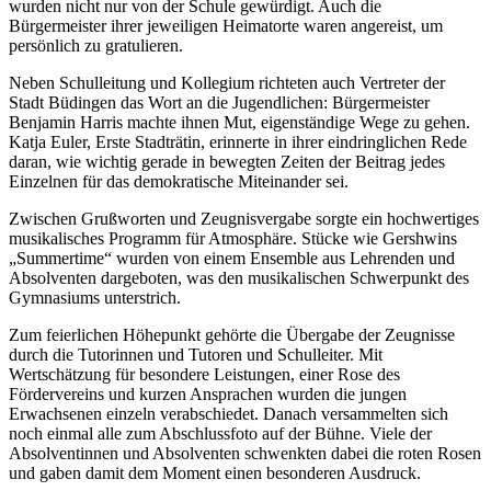
wurden nicht nur von der Schule gewürdigt. Auch die
Bürgermeister ihrer jeweiligen Heimatorte waren angereist, um
persönlich zu gratulieren.
Neben Schulleitung und Kollegium richteten auch Vertreter der
Stadt Büdingen das Wort an die Jugendlichen: Bürgermeister
Benjamin Harris machte ihnen Mut, eigenständige Wege zu gehen.
Katja Euler, Erste Stadträtin, erinnerte in ihrer eindringlichen Rede
daran, wie wichtig gerade in bewegten Zeiten der Beitrag jedes
Einzelnen für das demokratische Miteinander sei.
Zwischen Grußworten und Zeugnisvergabe sorgte ein hochwertiges
musikalisches Programm für Atmosphäre. Stücke wie Gershwins
„Summertime“ wurden von einem Ensemble aus Lehrenden und
Absolventen dargeboten, was den musikalischen Schwerpunkt des
Gymnasiums unterstrich.
Zum feierlichen Höhepunkt gehörte die Übergabe der Zeugnisse
durch die Tutorinnen und Tutoren und Schulleiter. Mit
Wertschätzung für besondere Leistungen, einer Rose des
Fördervereins und kurzen Ansprachen wurden die jungen
Erwachsenen einzeln verabschiedet. Danach versammelten sich
noch einmal alle zum Abschlussfoto auf der Bühne. Viele der
Absolventinnen und Absolventen schwenkten dabei die roten Rosen
und gaben damit dem Moment einen besonderen Ausdruck.