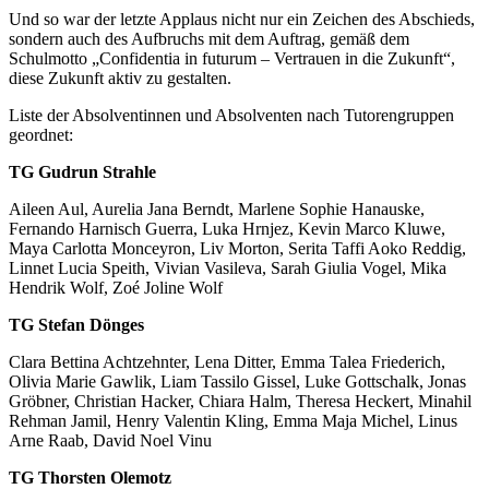
Und so war der letzte Applaus nicht nur ein Zeichen des Abschieds,
sondern auch des Aufbruchs mit dem Auftrag, gemäß dem
Schulmotto „Confidentia in futurum – Vertrauen in die Zukunft“,
diese Zukunft aktiv zu gestalten.
Liste der Absolventinnen und Absolventen nach Tutorengruppen
geordnet:
TG Gudrun Strahle
Aileen Aul, Aurelia Jana Berndt, Marlene Sophie Hanauske,
Fernando Harnisch Guerra, Luka Hrnjez, Kevin Marco Kluwe,
Maya Carlotta Monceyron, Liv Morton, Serita Taffi Aoko Reddig,
Linnet Lucia Speith, Vivian Vasileva, Sarah Giulia Vogel, Mika
Hendrik Wolf, Zoé Joline Wolf
TG Stefan Dönges
Clara Bettina Achtzehnter, Lena Ditter, Emma Talea Friederich,
Olivia Marie Gawlik, Liam Tassilo Gissel, Luke Gottschalk, Jonas
Gröbner, Christian Hacker, Chiara Halm, Theresa Heckert, Minahil
Rehman Jamil, Henry Valentin Kling, Emma Maja Michel, Linus
Arne Raab, David Noel Vinu
TG Thorsten Olemotz