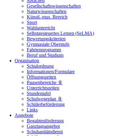
Sprachen
Gesellschaftswissenschaften
Naturwissenschaften
Künstl.-mus. Bereich
Sport
Wahlunterricht
Selbstgesteuertes Lernen (SeLMA)
Bewertungskriterien
Gymnasiale Oberstufe
Fahrtenprogramm
Beruf und Studium
Organisation
Schulordnung
Informationen/Formulare
Öffnungszeiten
Pausenbereiche 📎
Unterrichtszeiten
Stundentafel
Schulwegeplan 📎
Schülerbeförderung
Links
Angebote
Begabtenförderung
Ganztagsangebot
Schulsanitätsdienst