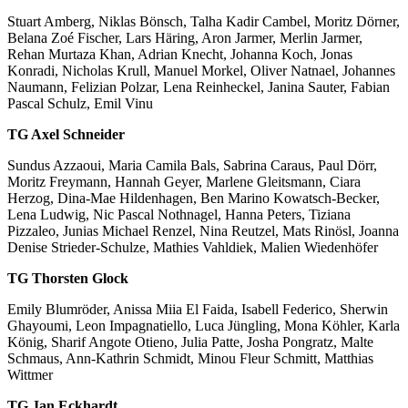
Stuart Amberg, Niklas Bönsch, Talha Kadir Cambel, Moritz Dörner,
Belana Zoé Fischer, Lars Häring, Aron Jarmer, Merlin Jarmer,
Rehan Murtaza Khan, Adrian Knecht, Johanna Koch, Jonas
Konradi, Nicholas Krull, Manuel Morkel, Oliver Natnael, Johannes
Naumann, Felizian Polzar, Lena Reinheckel, Janina Sauter, Fabian
Pascal Schulz, Emil Vinu
TG Axel Schneider
Sundus Azzaoui, Maria Camila Bals, Sabrina Caraus, Paul Dörr,
Moritz Freymann, Hannah Geyer, Marlene Gleitsmann, Ciara
Herzog, Dina-Mae Hildenhagen, Ben Marino Kowatsch-Becker,
Lena Ludwig, Nic Pascal Nothnagel, Hanna Peters, Tiziana
Pizzaleo, Junias Michael Renzel, Nina Reutzel, Mats Rinösl, Joanna
Denise Strieder-Schulze, Mathies Vahldiek, Malien Wiedenhöfer
TG Thorsten Glock
Emily Blumröder, Anissa Miia El Faida, Isabell Federico, Sherwin
Ghayoumi, Leon Impagnatiello, Luca Jüngling, Mona Köhler, Karla
König, Sharif Angote Otieno, Julia Patte, Josha Pongratz, Malte
Schmaus, Ann-Kathrin Schmidt, Minou Fleur Schmitt, Matthias
Wittmer
TG Jan Eckhardt