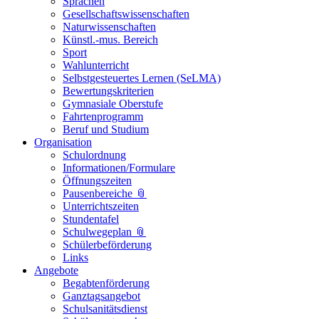
Sprachen
Gesellschaftswissenschaften
Naturwissenschaften
Künstl.-mus. Bereich
Sport
Wahlunterricht
Selbstgesteuertes Lernen (SeLMA)
Bewertungskriterien
Gymnasiale Oberstufe
Fahrtenprogramm
Beruf und Studium
Organisation
Schulordnung
Informationen/Formulare
Öffnungszeiten
Pausenbereiche 📎
Unterrichtszeiten
Stundentafel
Schulwegeplan 📎
Schülerbeförderung
Links
Angebote
Begabtenförderung
Ganztagsangebot
Schulsanitätsdienst