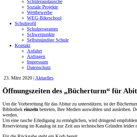
Schüleraustausche
Soziale Projekte
Wettbewerbe
WEG-Bikeschool
Schulprofil
Schulprogramm
Schwerpunkte
Selbstständige Schule
Kontakt
Anfahrt
Anfragen
Impressum
Datenschutz
23. März 2020
|
Aktuelles
Öffnungszeiten des „Bücherturm“ für Abit
Um die Vorbereitung für das Abitur zu unterstützen, ist der Büchertu
Bibliothek
einzeln
betreten, Ihre Medien auswählen und ausleihen. De
werden.
Um eine rasche Erledigung zu ermöglichen, wird dringend empfohle
Reservierung im Katalog ist zur Zeit aus technischen Gründen leide
Für die Rückgabe steht ein Korb bereit.