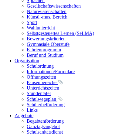
Sprachen
Gesellschaftswissenschaften
Naturwissenschaften
Künstl.-mus. Bereich
Sport
Wahlunterricht
Selbstgesteuertes Lernen (SeLMA)
Bewertungskriterien
Gymnasiale Oberstufe
Fahrtenprogramm
Beruf und Studium
Organisation
Schulordnung
Informationen/Formulare
Öffnungszeiten
Pausenbereiche
Unterrichtszeiten
Stundentafel
Schulwegeplan
Schülerbeförderung
Links
Angebote
Begabtenförderung
Ganztagsangebot
Schulsanitätsdienst