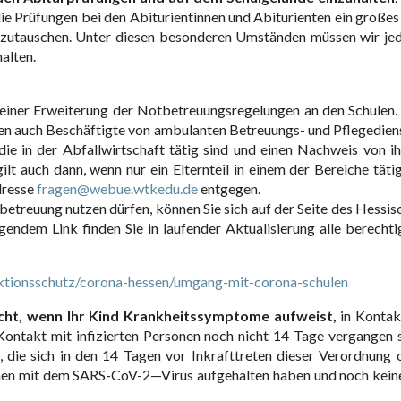
die Prüfungen bei den Abiturientinnen und Abiturienten ein großes
auszutauschen. Unter diesen besonderen Umständen müssen wir je
alten.
einer Erweiterung der Notbetreuungsregelungen an den Schulen. 
en auch Beschäftigte von ambulanten Betreuungs- und Pflegedien
die in der Abfallwirtschaft tätig sind und einen Nachweis von i
t auch dann, wenn nur ein Elternteil in einem der Bereiche tätig 
dresse
fragen@webue.wtkedu.de
entgegen.
tbetreuung nutzen dürfen, können Sie sich auf der Seite des Hessis
gendem Link finden Sie in laufender Aktualisierung alle berechti
fektionsschutz/corona-hessen/umgang-mit-corona-schulen
cht, wenn Ihr Kind Krankheitssymptome aufweist,
in Kontak
 Kontakt mit infizierten Personen noch nicht 14 Tage vergangen s
 die sich in den 14 Tagen vor Inkrafttreten dieser Verordnung 
ionen mit dem SARS-CoV-2—Virus aufgehalten haben und noch kein