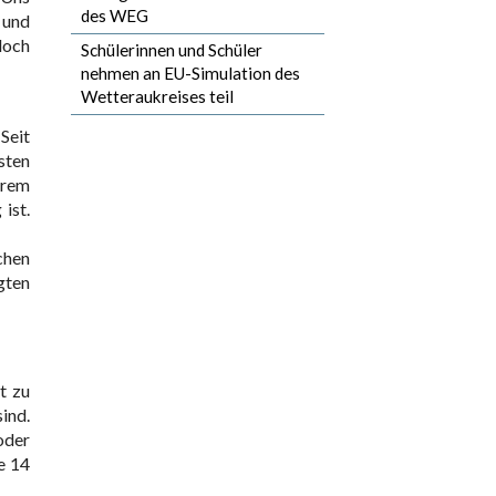
des WEG
 und
doch
Schülerinnen und Schüler
nehmen an EU-Simulation des
Wetteraukreises teil
Seit
sten
hrem
ist.
chen
gten
t zu
ind.
oder
e 14