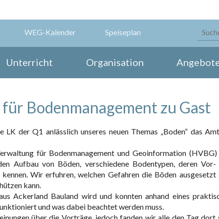
WEG-Kalender
Speiseplan
Unterricht
Organisation
Angebot
 für Bodenmanagement zu Gast
e LK der Q1 anlässlich unseres neuen Themas „Boden“ das Amt
 Verwaltung für Bodenmanagement und Geoinformation (HVBG)
r den Aufbau von Böden, verschiedene Bodentypen, deren Vor-
kennen. Wir erfuhren, welchen Gefahren die Böden ausgesetzt 
hützen kann.
ie aus Ackerland Bauland wird und konnten anhand eines praktis
 funktioniert und was dabei beachtet werden muss.
einungen über die Vorträge, jedoch fanden wir alle den Tag dort 