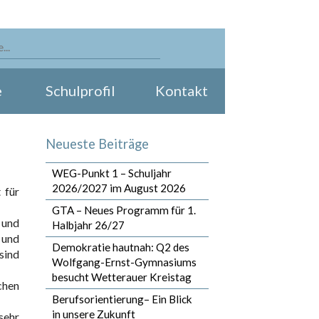
e
Schulprofil
Kontakt
Neueste Beiträge
WEG-Punkt 1 – Schuljahr
2026/2027 im August 2026
 für
GTA – Neues Programm für 1.
 und
Halbjahr 26/27
 und
Demokratie hautnah: Q2 des
sind
Wolfgang-Ernst-Gymnasiums
besucht Wetterauer Kreistag
chen
Berufsorientierung– Ein Blick
in unsere Zukunft
sehr