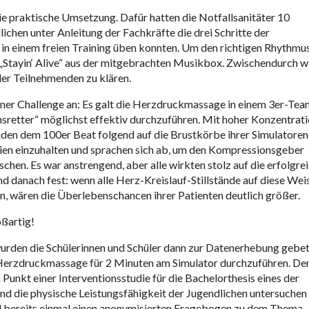
ie praktische Umsetzung. Dafür hatten die Notfallsanitäter 10
ichen unter Anleitung der Fachkräfte die drei Schritte der
n einem freien Training üben konnten. Um den richtigen Rhythmu
 „Stayin‘ Alive“ aus der mitgebrachten Musikbox. Zwischendurch w
er Teilnehmenden zu klären.
einer Challenge an: Es galt die Herzdruckmassage in einem 3er-Tea
sretter“ möglichst effektiv durchzuführen. Mit hoher Konzentrati
nden dem 100er Beat folgend auf die Brustkörbe ihrer Simulatoren
ien einzuhalten und sprachen sich ab, um den Kompressionsgeber
chen. Es war anstrengend, aber alle wirkten stolz auf die erfolgre
nd danach fest: wenn alle Herz-Kreislauf-Stillstände auf diese Wei
, wären die Überlebenschancen ihrer Patienten deutlich größer.
oßartig!
wurden die Schülerinnen und Schüler dann zur Datenerhebung gebe
 Herzdruckmassage für 2 Minuten am Simulator durchzuführen. De
 Punkt einer Interventionsstudie für die Bachelorthesis eines der
und die physische Leistungsfähigkeit der Jugendlichen untersuchen s
d bereits einmal einen anonymisierten Fragebogen zu dem Thema