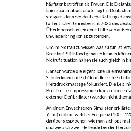
häufiger betroffen als Frauen. Die Ereignis
Laienreanimationsquote liegt in Deutschlan
steigern, denn der deutsche Rettungsdienst
(öffentlicher Jahresbericht 2023 des deuts
Überlebenschancen ohne Hilfe von außen dr
unwiederbringlich abzusterben.
Um im Notfall zu wissen was zu tun ist, erf
Kreislauf-Stillstand genau erkennen könne
Notrufsituation haben sie auch gleich in kl
Danach wurde die eigentliche Laienreanima
Schülerinnen und Schülern die erste Schul
Herzdruckmassage fokussiert. Die Leitlinie
Brustkorbkompressionen konzentrieren so
externer Defibrillator) wurden nicht themat
An einem Erwachsenen-Simulator erklärten d
6 cm) und mit welcher Frequenz (100 – 12
darüber gesprochen, wie man sich optimal 
und wie sich zwei Helfende bei der Herzdr