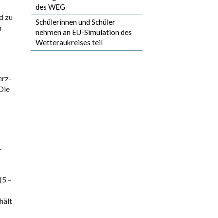
des WEG
d zu
Schülerinnen und Schüler
n
nehmen an EU-Simulation des
Wetteraukreises teil
erz-
Die
r
(5 –
hält