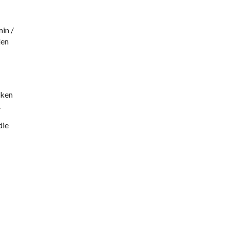
in /
den
cken
.
die