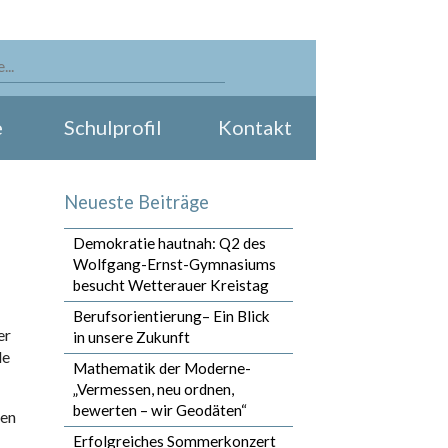
e
Schulprofil
Kontakt
Neueste Beiträge
Demokratie hautnah: Q2 des
Wolfgang-Ernst-Gymnasiums
besucht Wetterauer Kreistag
Berufsorientierung– Ein Blick
er
in unsere Zukunft
de
Mathematik der Moderne-
„Vermessen, neu ordnen,
bewerten – wir Geodäten“
ten
Erfolgreiches Sommerkonzert