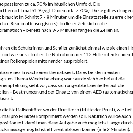
se passieren zu ca. 70 % im häuslichen Umfeld. Die
d bei nicht mal 51 % (vgl. Dänemark: > 70%). Diese gilt es dringen
 braucht im Schnitt 7 – 8 Minuten um die Einsatzstelle zu erreiche
chen Reanimationsregisters). In dieser Zeit sinken die
amatisch – bereits nach 3-5 Minuten fangen die Zellen an,
uhren die Schülerinnen und Schüler zunächst einmal wie sie einen H
n und wie sie sich über die Notrufnummer 112 Hilfe rufen können. 
einen Rollenspielen miteinander ausprobiert.
tion eines Erwachsenen thematisiert. Da es bei den meisten
ung zum Thema Wiederbelebung war, wurde sich hierbei auf die
nempfehlung sieht vor, dass sich ungeübte Laienhelfer auf die
llen – Beatmungen und der Einsatz von einem AED (automatische
isiert.
ie Notfallsanitäter wo der Brustkorb (Mitte der Brust), wie tief 
0 mal pro Minute) komprimiert werden soll. Natürlich wurde auch
positioniert, damit man diese Aufgabe auch möglichst lange durch
uckmassage möglichst effizient ablösen können (alle 2 Minuten).