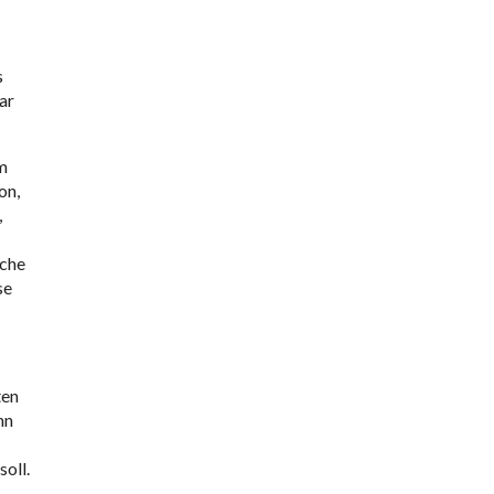
s
ar
m
on,
,
iche
se
ten
nn
oll.