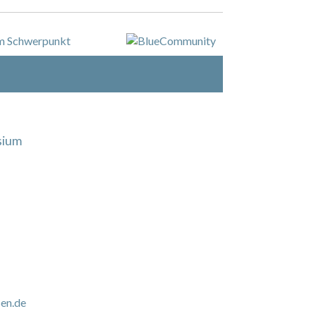
sium
en.de