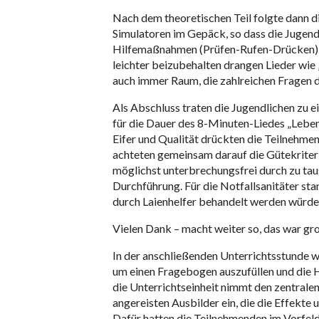
Nach dem theoretischen Teil folgte dann d
Simulatoren im Gepäck, so dass die Jugendl
Hilfemaßnahmen (Prüfen-Rufen-Drücken) i
leichter beizubehalten drangen Lieder wie
auch immer Raum, die zahlreichen Fragen d
Als Abschluss traten die Jugendlichen zu 
für die Dauer des 8-Minuten-Liedes „Leben
Eifer und Qualität drückten die Teilnehme
achteten gemeinsam darauf die Gütekriter
möglichst unterbrechungsfrei durch zu taus
Durchführung. Für die Notfallsanitäter sta
durch Laienhelfer behandelt werden würden
Vielen Dank – macht weiter so, das war gr
In der anschließenden Unterrichtsstunde 
um einen Fragebogen auszufüllen und die
die Unterrichtseinheit nimmt den zentralen
angereisten Ausbilder ein, die die Effekte 
Dafür hatten die Teilnehmenden im Vorfel