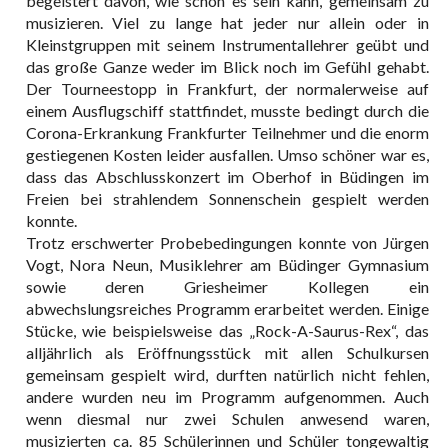
begeistert davon, wie schön es sein kann, gemeinsam zu
musizieren. Viel zu lange hat jeder nur allein oder in
Kleinstgruppen mit seinem Instrumentallehrer geübt und
das große Ganze weder im Blick noch im Gefühl gehabt.
Der Tourneestopp in Frankfurt, der normalerweise auf
einem Ausflugschiff stattfindet, musste bedingt durch die
Corona-Erkrankung Frankfurter Teilnehmer und die enorm
gestiegenen Kosten leider ausfallen. Umso schöner war es,
dass das Abschlusskonzert im Oberhof in Büdingen im
Freien bei strahlendem Sonnenschein gespielt werden
konnte.
Trotz erschwerter Probebedingungen konnte von Jürgen
Vogt, Nora Neun, Musiklehrer am Büdinger Gymnasium
sowie deren Griesheimer Kollegen ein
abwechslungsreiches Programm erarbeitet werden. Einige
Stücke, wie beispielsweise das „Rock-A-Saurus-Rex“, das
alljährlich als Eröffnungsstück mit allen Schulkursen
gemeinsam gespielt wird, durften natürlich nicht fehlen,
andere wurden neu im Programm aufgenommen. Auch
wenn diesmal nur zwei Schulen anwesend waren,
musizierten ca. 85 Schülerinnen und Schüler tongewaltig