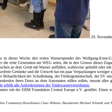
29. Novemb
5e in dieser Woche den ersten Wasserspender des Wolfgang-Ernst-Gy
sler die erste Generation am WEG seien, die in den Genuss dieses Zu
schen an dem Gerät mit Wasser auffüllen, wahlweise gekühlt oder mit 
kerfreie Getränke und die Umwelt hat ein paar Verpackungen weniger z
 der Beharrlichkeit der Schulleitung, der Fördergemeinschaft, der SV u
enkenlos ihren Durst an dem Automaten stillen sollen, musste alles
e erfüllt alle Anforderungen der Trinkwasserverordnung.
men mit der ERM Foundation Central Europe e.V. gestiftet. Einen wei
er, Blue Community-Koordinator Claus Wilkens, Hausmeister Michael Schmidt und