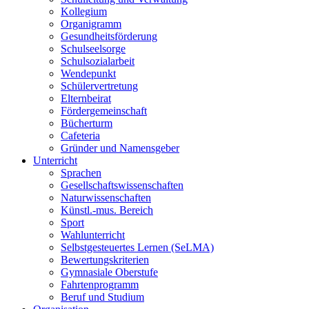
Kollegium
Organigramm
Gesundheitsförderung
Schulseelsorge
Schulsozialarbeit
Wendepunkt
Schülervertretung
Elternbeirat
Fördergemeinschaft
Bücherturm
Cafeteria
Gründer und Namensgeber
Unterricht
Sprachen
Gesellschaftswissenschaften
Naturwissenschaften
Künstl.-mus. Bereich
Sport
Wahlunterricht
Selbstgesteuertes Lernen (SeLMA)
Bewertungskriterien
Gymnasiale Oberstufe
Fahrtenprogramm
Beruf und Studium