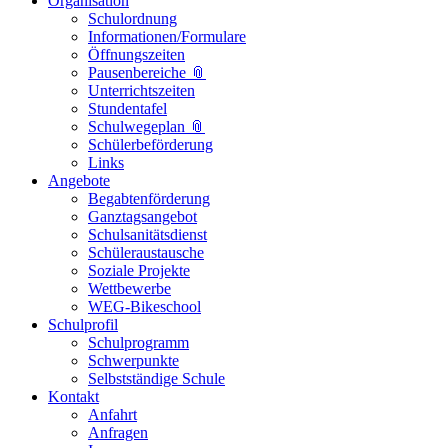
Organisation
Schulordnung
Informationen/Formulare
Öffnungszeiten
Pausenbereiche 📎
Unterrichtszeiten
Stundentafel
Schulwegeplan 📎
Schülerbeförderung
Links
Angebote
Begabtenförderung
Ganztagsangebot
Schulsanitätsdienst
Schüleraustausche
Soziale Projekte
Wettbewerbe
WEG-Bikeschool
Schulprofil
Schulprogramm
Schwerpunkte
Selbstständige Schule
Kontakt
Anfahrt
Anfragen