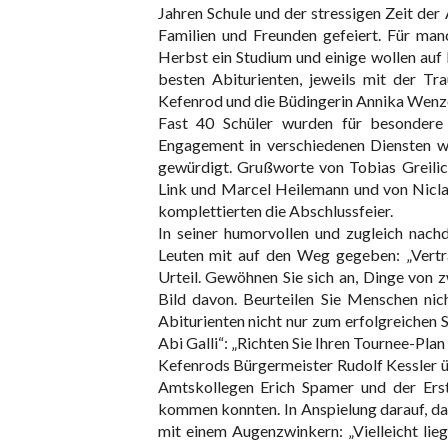
Jahren Schule und der stressigen Zeit de
Familien und Freunden gefeiert. Für man
Herbst ein Studium und einige wollen auf 
besten Abiturienten, jeweils mit der Tr
Kefenrod und die Büdingerin Annika Wenze
Fast 40 Schüler wurden für besondere 
Engagement in verschiedenen Diensten w
gewürdigt. Grußworte von Tobias Greilic
Link und Marcel Heilemann und von Niclas
komplettierten die Abschlussfeier.
In seiner humorvollen und zugleich nac
Leuten mit auf den Weg gegeben: „Vertr
Urteil. Gewöhnen Sie sich an, Dinge von 
Bild davon. Beurteilen Sie Menschen nich
Abiturienten nicht nur zum erfolgreichen
Abi Galli“: „Richten Sie Ihren Tournee-Pla
Kefenrods Bürgermeister Rudolf Kessler ü
Amtskollegen Erich Spamer und der Erste
kommen konnten. In Anspielung darauf, da
mit einem Augenzwinkern: „Vielleicht lie