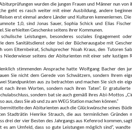
r Abiturprüfungen wurden die jungen Frauen und Männer nun von i
che geht es rasch weiter mit einer Ausbildung, andere beginne
Reisen erst einmal andere Länder und Kulturen kennenlernen. Die 
aumnote 1,0, sind Jonas Sauer, Sophia Schick und Elias Fischer
l. Sie erhielten Geschenke seitens ihrer Kommunen.
schulische Leistungen, besonderes soziales Engagement oder
ie dem Sanitätsdienst oder bei der Bücherausgabe mit Gesche
h vom Elternbeirat, Schulsprecher Noah Kraus, den Tutoren Sab
 Niederwieser seitens der Abiturienten mit einer sehr lustigen 
hdenklich stimmenden Ansprache hatte Wolfgang Bacher den ju
auen Sie nicht dem Gerede von Schwätzern, sondern Ihrem eig
zwei Standpunkten aus zu betrachten und machen Sie sich ein eig
t nach ihren Worten, sondern nach ihren Taten“. Er gratulierte
 Schulabschluss, sondern bat sie auch gemäß ihres Abi-Mottos „Ci
n so aus, dass Sie ab und zu am WEG Station machen können.“
bermittelte den Abiturienten auch die Glückwünsche seines Büdi
n Stadträtin Henrike Strauch, die aus terminlichen Gründen n
ss drei der vier Besten des Jahrgangs aus Kefenrod kommen, sagt
gt es am Umfeld, dass so gute Leistungen möglich sind“, wandte 