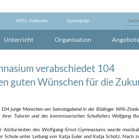
WEG-Kalender
Speiseplan
Unterricht
Organisation
Angebot
nasium verabschiedet 104
len guten Wünschen für die Zuku
104 junge Menschen am Samstagabend in der Büdinger Willi-Zinnk
n ihrer Tutoren und des kommissarischen Schulleiters Wolfgang Ba
er Abiturienten des Wolfgang-Ernst-Gymnasiums wurde musikal
Schule unter Leitung von Katja Euler und Katja Schütz. Nach z