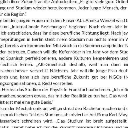
ich ihrer Zukunft an die Abiturienten: „Es gibt viele gute Gründe
ung und Studium wieder herzukommen. Jeder junge Mensch, der 
r die Region.“
die beiden jungen Frauen mit dem Einser-Abi. Annika Wenzel wird 
dium „Internationale Beziehungen“ beginnen. Nach einem Jahr in
ich entschieden, dass ihr diese berufliche Richtung liegt. Nach jew
hmeprüfungen in Berlin steht ihrem Studium nun nichts mehr im 
fliegt bereits am kommenden Mittwoch in ein Sommercamp in der 
der betreuen. Danach will die Kefenröderin im Jahr vor dem Stu
 und Spanisch perfektionieren, andere Kulturen kennenlernen un
riechisch lernen. „Alt-Griechisch deshalb, weil man dann in
chen besser versteht.“ Nächstes Jahr will die junge Frau deut
dieren und kann sich ihre berufliche Zukunft gut bei NGOs (
sorganisationen, d. Red.) vorstellen.
 im Herbst das Studium der Physik in Frankfurt aufnehmen. „Ich mö
achen, sondern etwas, das mit der Realität zu tun hat. Das wird 
t erst mal eine gute Basis.“
udium der Mechatronik an, will „erstmal den Bachelor machen und 
en praktischen Teil des Studiums absolviert er bei Firma Karl Maye
ssarbeit schreiben wird. „Das Studium ist breit aufgestellt
matik. Damit habe ich für die Zukunft mehrere Optionen und w