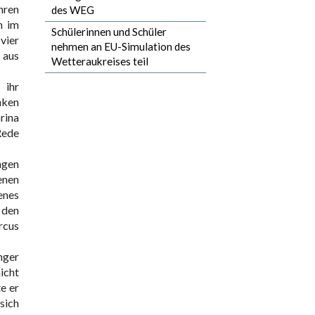
hren
des WEG
n im
Schülerinnen und Schüler
vier
nehmen an EU-Simulation des
 aus
Wetteraukreises teil
 ihr
nken
rina
Rede
ngen
enen
enes
 den
rcus
nger
icht
e er
sich