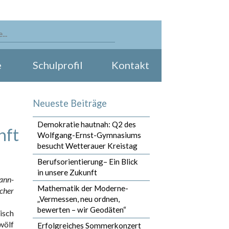
e
Schulprofil
Kontakt
Neueste Beiträge
Demokratie hautnah: Q2 des
nft
Wolfgang-Ernst-Gymnasiums
besucht Wetterauer Kreistag
Berufsorientierung– Ein Blick
in unsere Zukunft
ann-
Mathematik der Moderne-
cher
„Vermessen, neu ordnen,
bewerten – wir Geodäten“
isch
wölf
Erfolgreiches Sommerkonzert