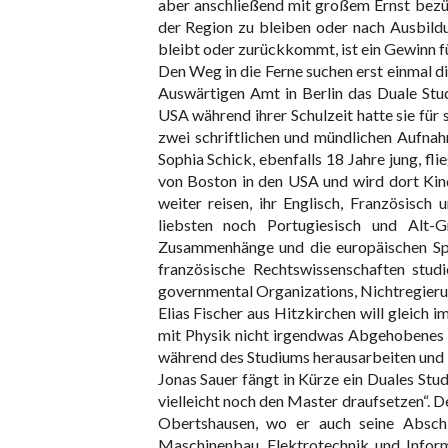
aber anschließend mit großem Ernst bezügl
der Region zu bleiben oder nach Ausbild
bleibt oder zurückkommt, ist ein Gewinn fü
Den Weg in die Ferne suchen erst einmal 
Auswärtigen Amt in Berlin das Duale Stu
USA während ihrer Schulzeit hatte sie für s
zwei schriftlichen und mündlichen Aufna
Sophia Schick, ebenfalls 18 Jahre jung, 
von Boston in den USA und wird dort Kin
weiter reisen, ihr Englisch, Französisch
liebsten noch Portugiesisch und Alt-G
Zusammenhänge und die europäischen Spra
französische Rechtswissenschaften stu
governmental Organizations, Nichtregierung
Elias Fischer aus Hitzkirchen will gleich
mit Physik nicht irgendwas Abgehobenes m
während des Studiums herausarbeiten und is
Jonas Sauer fängt in Kürze ein Duales St
vielleicht noch den Master draufsetzen“. D
Obertshausen, wo er auch seine Abschlu
Maschinenbau, Elektrotechnik und Infor