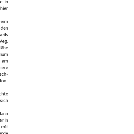
, in
hier
beim
 den
eils
Weg.
Nähe
dium
d am
nere
sch-
Non-
chte
sich
dann
r in
 mit
erde