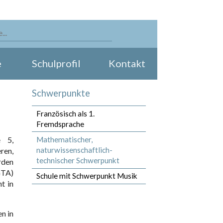
e
Schulprofil
Kontakt
Schwerpunkte
Französisch als 1.
Fremdsprache
Mathematischer,
e 5,
naturwissenschaftlich-
ren,
technischer Schwerpunkt
rden
GTA)
Schule mit Schwerpunkt Musik
t in
n in