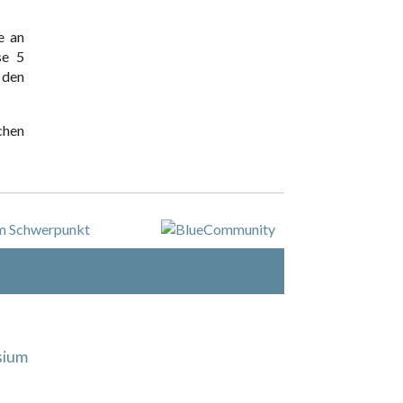
e an
se 5
 den
chen
sium