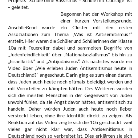
Projekts ,,Schule ohne Rassismus – Schule mit Courage“ ist
– geleitet.
Begonnen hat der Workshop mit
einer kurzen Vorstellungsrunde.
Anschließend wurde ein Cluster mit den ersten
Assoziationen zum Thema „Was ist Antisemitismus?“
erstellt. Hier waren die Schüler und Schülerinnen der Klasse
10a mit Feuereifer dabei und sammelten Begriffe von
„Judenfeindlichkeit“ über „Nationalsozialismus“ bis hin zu
„Israelkritik“ und „Antijudaismus“. Als nächstes wurde ein
Video über „Wie erleben Juden Antisemitismus heute in
Deutschland?“ angeschaut. Darin ging es zum einen darum,
dass Juden auch heute noch oftmals beleidigt werden und
mit Vorurteilen zu kämpfen hätten. Des Weiteren würden
sich die meisten Menschen in der Gegenwart von Juden
unwohl fühlen, da sie Angst davor hätten, antisemitisch zu
handeln. Daher würden Juden auch heute noch lieber
versteckt leben, ohne ihre Identität direkt zu zeigen. Als
Reaktion auf das Video zeigte sich die 10a geschockt, weil
vielen gar nicht klar war, dass Antisemitismus in
Deutschland noch so verbreitet ist. Dies erklärten sie sich