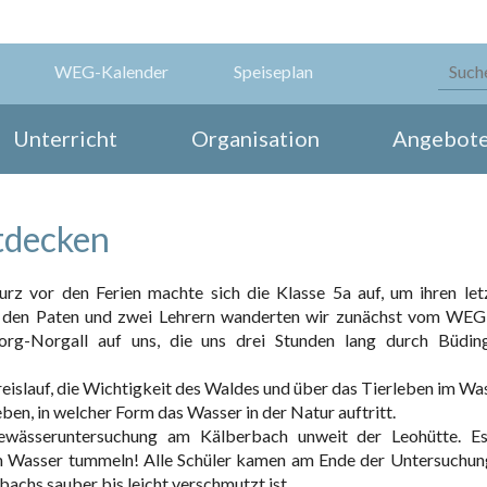
WEG-Kalender
Speiseplan
Unterricht
Organisation
Angebot
tdecken
z vor den Ferien machte sich die Klasse 5a auf, um ihren let
 den Paten und zwei Lehrern wanderten wir zunächst vom WEG
rg-Norgall auf uns, die uns drei Stunden lang durch Büdin
eislauf, die Wichtigkeit des Waldes und über das Tierleben im Was
ben, in welcher Form das Wasser in der Natur auftritt.
ässeruntersuchung am Kälberbach unweit der Leohütte. Es
h im Wasser tummeln! Alle Schüler kamen am Ende der Untersuchun
achs sauber bis leicht verschmutzt ist.