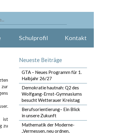
e
Schulprofil
Kontakt
Neueste Beiträge
GTA – Neues Programm für 1.
Halbjahr 26/27
zten
 zur
Demokratie hautnah: Q2 des
gens
Wolfgang-Ernst-Gymnasiums
besucht Wetterauer Kreistag
ser.
Berufsorientierung– Ein Blick
in unsere Zukunft
 ist
Mathematik der Moderne-
g zu
„Vermessen, neu ordnen,