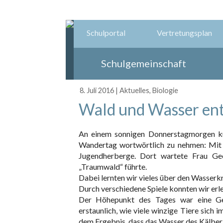
Schulportal
Vertretungsplan
Schulgemeinschaft
8. Juli 2016
|
Aktuelles
,
Biologie
Wald und Wasser en
An einem sonnigen Donnerstagmorgen kur
Wandertag wortwörtlich zu nehmen: Mit
Jugendherberge. Dort wartete Frau Geo
„Traumwald“ führte.
Dabei lernten wir vieles über den Wasserkr
Durch verschiedene Spiele konnten wir erle
Der Höhepunkt des Tages war eine Gew
erstaunlich, wie viele winzige Tiere sic
dem Ergebnis, dass das Wasser des Kälberb