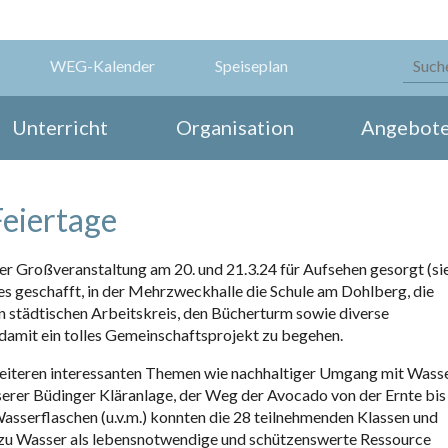
WEG-Kalender
Speiseplan
Unterricht
Organisation
Angebot
Feiertage
r Großveranstaltung am 20. und 21.3.24 für Aufsehen gesorgt (si
es geschafft, in der Mehrzweckhalle die Schule am Dohlberg, die
n städtischen Arbeitskreis, den Bücherturm sowie diverse
amit ein tolles Gemeinschaftsprojekt zu begehen.
eiteren interessanten Themen wie nachhaltiger Umgang mit Wasse
erer Büdinger Kläranlage, der Weg der Avocado von der Ernte bis
sserflaschen (u.v.m.) konnten die 28 teilnehmenden Klassen und
e zu Wasser als lebensnotwendige und schützenswerte Ressource