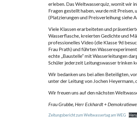
erleben. Das Weltwasserquiz, womit wir inh
Fragen gestellt haben, wurde mit Preisen,
(Platzierungen und Preisverleihung siehe A
Viele Klassen erarbeiteten und präsentier
Wasserflasche, kreierten Gedichte und Mär
professionelles Video (die Klasse 9d besuc
Frau Prath) und führten Wasserexperimente
echte ,,Baustelle“ mit Wasserleitungen dar
Schüler jederzeit Leitungswasser trinken k
Wir bedanken uns bei allen Beteiligten, v
unter der Leitung von Jochen Heyermann, di
Wir freuen uns auf den nächsten Weltwass
Frau Grubbe, Herr Eckhardt + Demokratiewe
Zeitungsbericht zum Weltwassertag am WEG
Heru