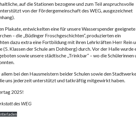
altliche, auf die Stationen bezogene und zum Teil anspruchsvolle
 unterstützt von der Fördergemeinschaft des WEG, ausgezeichnet
nhang).
ten Plakate, entwickelten eine für unsere Wasserspender geeignete
chen – die ,,Büdinger Froschgeschichten“, produzierten ein
hten dazu extra eine Fortbildung mit ihren Lehrkräften Herr Rein 
 (5. Klassen der Schule am Dohlberg) durch. Vor der Halle wurde 
geboten sowie unsere städtische ,,Trinkbar“ – wo die Schülerinnen
onnten.
or allem bei den Hausmeistern beider Schulen sowie den Stadtwerk
e uns jederzeit unterstützt und tatkräftig mitgewirkt haben.
ertag 2025!
rkstatt des WEG
nterladen