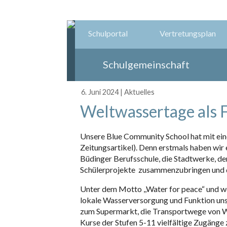
Schulportal
Vertretungsplan
Schulgemeinschaft
6. Juni 2024
|
Aktuelles
Weltwassertage als 
Unsere Blue Community School hat mit eine
Zeitungsartikel). Denn erstmals haben wir 
Büdinger Berufsschule, die Stadtwerke, de
Schülerprojekte zusammenzubringen und d
Unter dem Motto ,,Water for peace“ und w
lokale Wasserversorgung und Funktion uns
zum Supermarkt, die Transportwege von Wa
Kurse der Stufen 5-11 vielfältige Zugäng