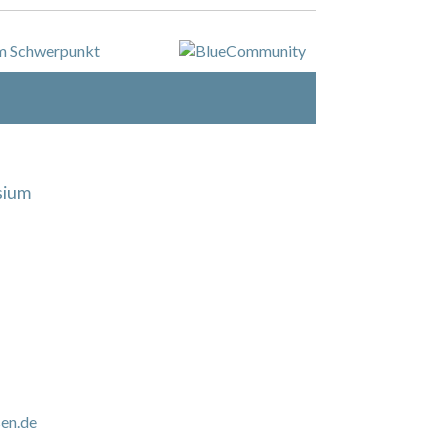
sium
en.de