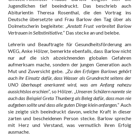
Jugendlichen tief beeindruckt. Das beschrieb auch
Abiturientin Theresa Rosenthal, die den Vortrag ins
Deutsche übersetzte und Frau Barlow den Tag über als
Dolmetscherin begleitete: „
Anstatt Frust verbreitet Barlow
Vertrauen in Selbstinitiative.
“ Das stecke an und belebe.
Lehrerin und Beauftragte für Gesundheitsförderung am
WEG, Anke Hölzer, bemerkte ebenfalls, dass Barlow nicht
nur auf die sich abzeichnenden globalen Gefahren
aufmerksam mache, sondern der jungen Generation auch
Mut und Zuversicht gebe. „Z
u den Erfolgen Barlows gehört
auch ihr Einsatz dafür, dass Wasser als Grundrecht seitens der
UNO überhaupt anerkannt wird, was am Anfang nahezu
aussichtslos erschien
“, so Hölzer. „
Unseren Schülern nannte sie
auch das Beispiel Greta Thunberg als Beleg dafür, dass man nie
aufgeben sollte und dass alle guten Dinge klein anfangen.
“ Auch
sie zeigte sich beeindruckt davon, welche Kraft in dieser
zarten und bescheidenen Person stecke. Barlow spreche
mit Herz und Verstand, was vermutlich ihren Erfolg
ausmache.