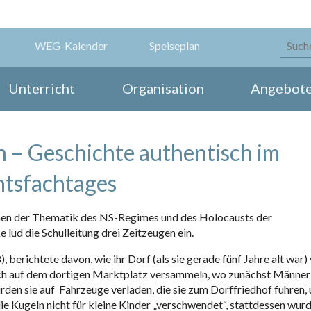
WEG-Kalender
Speiseplan
Unterricht
Organisation
Angebot
 – Geschichte authentisch im
tsfachtages
en der Thematik des NS-Regimes und des Holocausts der
lud die Schulleitung drei Zeitzeugen ein.
, berichtete davon, wie ihr Dorf (als sie gerade fünf Jahre alt war)
 sich auf dem dortigen Marktplatz versammeln, wo zunächst Männer
en sie auf Fahrzeuge verladen, die sie zum Dorffriedhof fuhren,
die Kugeln nicht für kleine Kinder „verschwendet“, stattdessen wur