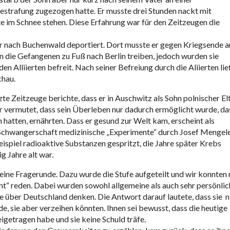
Bestrafung zugezogen hatte. Er musste drei Stunden nackt mit
 im Schnee stehen. Diese Erfahrung war für den Zeitzeugen die
r nach Buchenwald deportiert. Dort musste er gegen Kriegsende 
 die Gefangenen zu Fuß nach Berlin treiben, jedoch wurden sie
 Alliierten befreit. Nach seiner Befreiung durch die Aliierten lie
chau.
zte Zeitzeuge berichte, dass er in Auschwitz als Sohn polnischer El
 vermutet, dass sein Überleben nur dadurch ermöglicht wurde, da
n hatten, ernährten. Dass er gesund zur Welt kam, erscheint als
 Schwangerschaft medizinische „Experimente“ durch Josef Mengel
ispiel radioaktive Substanzen gespritzt, die Jahre später Krebs
g Jahre alt war.
eine Fragerunde. Dazu wurde die Stufe aufgeteilt und wir konnten 
t“ reden. Dabei wurden sowohl allgemeine als auch sehr persönlic
eute über Deutschland denken. Die Antwort darauf lautete, dass sie n
, sie aber verzeihen könnten. Ihnen sei bewusst, dass die heutige
igetragen habe und sie keine Schuld träfe.