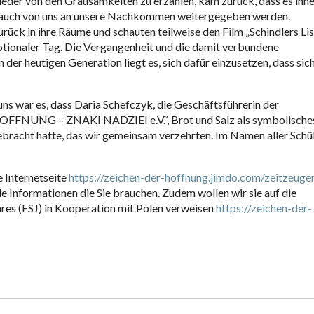
wieder von den Grausamkeiten zu erzählen, kam zurück, dass es ihn
und auch von uns an unsere Nachkommen weitergegeben werden.
rück in ihre Räume und schauten teilweise den Film „Schindlers List
otionaler Tag. Die Vergangenheit und die damit verbundene
 der heutigen Generation liegt es, sich dafür einzusetzen, dass sic
ns war es, dass Daria Schefczyk, die Geschäftsführerin der
OFFNUNG – ZNAKI NADZIEI e.V.“, Brot und Salz als symbolische
ebracht hatte, das wir gemeinsam verzehrten. Im Namen aller Schü
e Internetseite
https://zeichen-der-hoffnung.jimdo.com/zeitzeuge
lle Informationen die Sie brauchen. Zudem wollen wir sie auf die
hres (FSJ) in Kooperation mit Polen verweisen
https://zeichen-der-