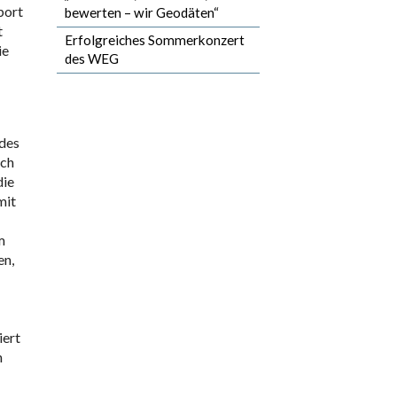
port
bewerten – wir Geodäten“
t
Erfolgreiches Sommerkonzert
ie
des WEG
 des
ich
die
mit
m
en,
iert
n