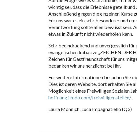
Auf die Frage, wie es sich anfühle, immer 
wichtig sei, dass die Erlebnisse geteilt 
Anschließend gingen die einzelnen Kurse zu
Für uns war es ein sehr besonderer und em
Verantwortung sollte allen bewusst sein. An
etwas in Zukunft nicht wiederholen kann.
Sehr beeindruckend und unvergesslich für u
evangelischen Initiative „ZEICHEN DER H
Zeichen für Gastfreundschaft für uns mitg
bedanken wir uns herzlichst bei ihr.
Für weitere Informationen besuchen Sie di
Dies ist deren Website, dort erhalten Sie a
Möglichkeit eines Freiwilligen Sozialen Ja
hoffnung.jimdo.com/freiwilligenstellen/
.
Laura Mönnich, Luca Impagnatiello (Q3)