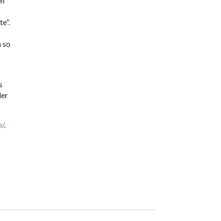
en
e“.
h so
s
ler
n/
.