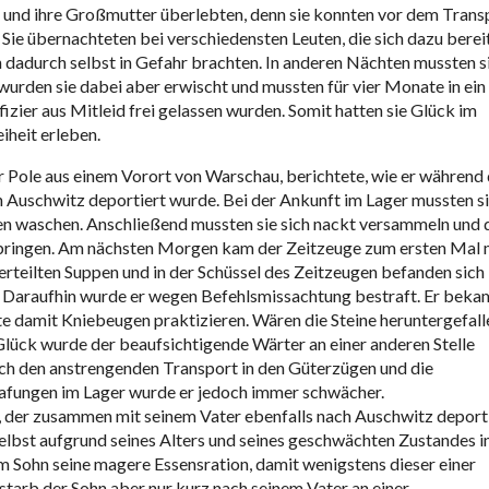
ie und ihre Großmutter überlebten, denn sie konnten vor dem Trans
 Sie übernachteten bei verschiedensten Leuten, die sich dazu berei
h dadurch selbst in Gefahr brachten. In anderen Nächten mussten s
 wurden sie dabei aber erwischt und mussten für vier Monate in ein
zier aus Mitleid frei gelassen wurden. Somit hatten sie Glück im
iheit erleben.
r Pole aus einem Vorort von Warschau, berichtete, wie er während
 Auschwitz deportiert wurde. Bei der Ankunft im Lager mussten s
en waschen. Anschließend mussten sie sich nackt versammeln und 
rbringen. Am nächsten Morgen kam der Zeitzeuge zum ersten Mal 
erteilten Suppen und in der Schüssel des Zeitzeugen befanden sich
e. Daraufhin wurde er wegen Befehlsmissachtung bestraft. Er beka
e damit Kniebeugen praktizieren. Wären die Steine heruntergefall
lück wurde der beaufsichtigende Wärter an einer anderen Stelle
ch den anstrengenden Transport in den Güterzügen und die
afungen im Lager wurde er jedoch immer schwächer.
, der zusammen mit seinem Vater ebenfalls nach Auschwitz deport
selbst aufgrund seines Alters und seines geschwächten Zustandes i
m Sohn seine magere Essensration, damit wenigstens dieser einer
rb der Sohn aber nur kurz nach seinem Vater an einer