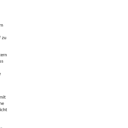
am
f zu
tern
ss
e
mit
he
icht