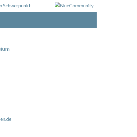
sium
en.de