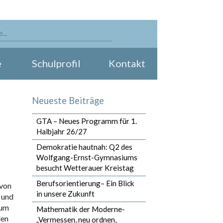
e
Schulprofil
Kontakt
Neueste Beiträge
GTA – Neues Programm für 1.
Halbjahr 26/27
Demokratie hautnah: Q2 des
Wolfgang-Ernst-Gymnasiums
besucht Wetterauer Kreistag
Berufsorientierung– Ein Blick
 von
in unsere Zukunft
 und
 um
Mathematik der Moderne-
den
„Vermessen, neu ordnen,