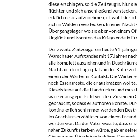
diese erschlagen, so die Zeitzeugin. Nur s
flüchten und sich anschließend verstecken.
erklärten, sie aufzunehmen, obwohl sie sic
sich in Wäldern verstecken. In einer Nacht
Übergangslager, wo sie aber von einem Offi
Unglück und konnten das Kriegsende in Fre
Der zweite Zeitzeuge, ein heute 91-jährige
Warschauer Aufstandes mit 17 Jahren nach
alle komplett ausziehen und in Duschräum
Nacht auf dem Lagerplatz in der Kälte ve
einem der Wärter in Kontakt: Die Wärter v
noch Essensreste, die er auskratzen wollt
Kieselsteine auf die Handrücken und musst
wäre er ausgepeitscht worden. Zu seinem G
gebraucht, sodass er aufhören konnte. Dur
kontinuierlich schlimmer werdenden Bestr
Im Anschluss erzählte er von einem Freund
worden war. Da der Vater wusste, dass er 
naher Zukunft sterben würde, gab er seine
Chance zum Überleben bekäme. Dennoch sta