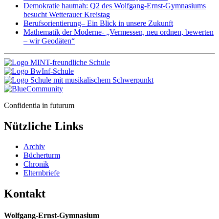
Demokratie hautnah: Q2 des Wolfgang-Ernst-Gymnasiums
besucht Wetterauer Kreistag
Berufsorientierung– Ein Blick in unsere Zukunft
Mathematik der Moderne- „Vermessen, neu ordnen, bewerten
– wir Geodäten“
Confidentia in futurum
Nützliche Links
Archiv
Bücherturm
Chronik
Elternbriefe
Kontakt
Wolfgang-Ernst-Gymnasium