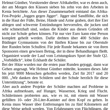
Helmut Günther, Vorsitzender dieser Afrikahelfer, war es denn auch,
der am Morgen den Klassen sieben bis zehn von den Arbeiten in
Kenia berichtete. Aus dieser Zusammenarbeit entstand das Afrika-
Fest-Projekt „Joggen gegen Jigger“. Jigger sind Sandflöhe, die sich
in die Haut der Füße, Beine, Hände und Arme graben, dort ihre Eier
ablegen und schwerste Entzündungen hervorrufen, die jucken und
sehr schmerzhaft sind, sodass die Kinder aus diesen Gründen oft
nicht zur Schule gehen können. Für nur vier Euro kann eine Person
komplett geheilt werden. Dafür drehten über 400 Schüler des
Büdinger Gymnasiums von der fünften Klasse bis zur Oberstufe
ihre Runden beim Schulfest. Für jede Runde bekamen sie von ihren
Sponsoren einen gewissen Betrag, der in diese Behandlungen fließt.
Organisiert wurde der Lauf vom Leistungskurs Sport der Stufe Q2.
„Vorbildlich“, lobte Eckhardt die Schüler.
Bei der Hitze wurden nur die ersten paar Runden gejoggt, dann war
Gehen angesagt. Wie Helmut Günther mitteilte, konnten dieses Jahr
bis jetzt 9000 Menschen geholfen werden, Ziel für 2017 sind 20
000. „Wir danken den Schülern und der Schule herzlich für diese
Unterstützung“, betonte er.
Aber auch andere Projekte der Schüler machten auf Probleme in
Afrika aufmerksam, auf Hunger, Wassernot, Krieg und Flucht.
Schülerinnen probierten aus, wie es ist, mit einem mit Wasser
gefüllten 10- oder 20-Liter-Kanister auf dem Kopf zu gehen. In
Kenia muss Wasser über Entfernungen bis zu fünf Kilometern auf
diese Weise geholt werden. Von Erfahrungen von Flüchtlingen, die