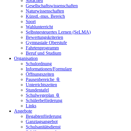
Sprachen
Gesellschaftswissenschaften
Naturwissenschaften
Künstl.-mus. Bereich
Sport
Wahlunterricht
Selbstgesteuertes Lernen (SeLMA)
Bewertungskriterien
Gymnasiale Oberstufe
Fahrtenprogramm
Beruf und Studium
Organisation
Schulordnung
Informationen/Formulare
Öffnungszeiten
Pausenbereiche 📎
Unterrichtszeiten
Stundentafel
Schulwegeplan 📎
Schülerbeförderung
Links
Angebote
Begabtenförderung
Ganztagsangebot
Schulsanitätsdienst