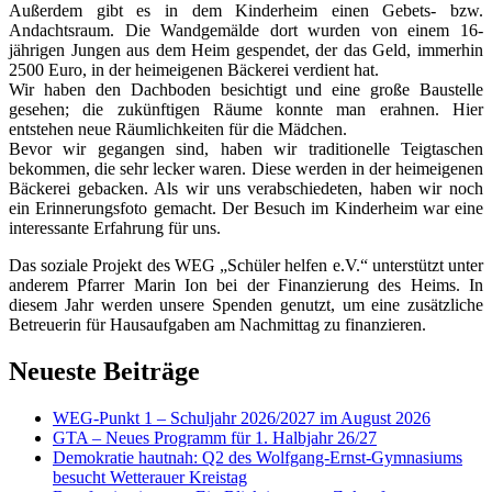
Außerdem gibt es in dem Kinderheim einen Gebets- bzw.
Andachtsraum. Die Wandgemälde dort wurden von einem 16-
jährigen Jungen aus dem Heim gespendet, der das Geld, immerhin
2500 Euro, in der heimeigenen Bäckerei verdient hat.
Wir haben den Dachboden besichtigt und eine große Baustelle
gesehen; die zukünftigen Räume konnte man erahnen. Hier
entstehen neue Räumlichkeiten für die Mädchen.
Bevor wir gegangen sind, haben wir traditionelle Teigtaschen
bekommen, die sehr lecker waren. Diese werden in der heimeigenen
Bäckerei gebacken. Als wir uns verabschiedeten, haben wir noch
ein Erinnerungsfoto gemacht. Der Besuch im Kinderheim war eine
interessante Erfahrung für uns.
Das soziale Projekt des WEG „Schüler helfen e.V.“ unterstützt unter
anderem Pfarrer Marin Ion bei der Finanzierung des Heims. In
diesem Jahr werden unsere Spenden genutzt, um eine zusätzliche
Betreuerin für Hausaufgaben am Nachmittag zu finanzieren.
Neueste Beiträge
WEG-Punkt 1 – Schuljahr 2026/2027 im August 2026
GTA – Neues Programm für 1. Halbjahr 26/27
Demokratie hautnah: Q2 des Wolfgang-Ernst-Gymnasiums
besucht Wetterauer Kreistag