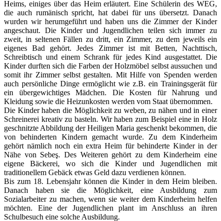
Heims, einiges über das Heim erläutert. Eine Schülerin des WEG,
die auch rumänisch spricht, hat dabei für uns übersetzt. Danach
wurden wir herumgeführt und haben uns die Zimmer der Kinder
angeschaut. Die Kinder und Jugendlichen teilen sich immer zu
zweit, in seltenen Fällen zu dritt, ein Zimmer, zu dem jeweils ein
eigenes Bad gehört. Jedes Zimmer ist mit Betten, Nachttisch,
Schreibtisch und einem Schrank für jedes Kind ausgestattet. Die
Kinder durften sich die Farben der Holzmöbel selbst aussuchen und
somit ihr Zimmer selbst gestalten. Mit Hilfe von Spenden werden
auch persönliche Dinge ermöglicht wie z.B. ein Trainingsgerät für
ein übergewichtiges Mädchen. Die Kosten für Nahrung und
Kleidung sowie die Heizunkosten werden vom Staat übernommen.
Die Kinder haben die Möglichkeit zu weben, zu nähen und in einer
Schreinerei kreativ zu basteln. Wir haben zum Beispiel eine in Holz
geschnitzte Abbildung der Heiligen Maria geschenkt bekommen, die
von behinderten Kindern gemacht wurde. Zu dem Kinderheim
gehört nämlich noch ein extra Heim für behinderte Kinder in der
Nähe von Sebeş. Des Weiteren gehört zu dem Kinderheim eine
eigene Bäckerei, wo sich die Kinder und Jugendlichen mit
traditionellem Gebäck etwas Geld dazu verdienen können.
Bis zum 18. Lebensjahr können die Kinder in dem Heim bleiben.
Danach haben sie die Möglichkeit, eine Ausbildung zum
Sozialarbeiter zu machen, wenn sie weiter dem Kinderheim helfen
möchten. Eine der Jugendlichen plant im Anschluss an ihren
Schulbesuch eine solche Ausbildung.