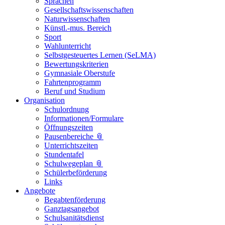
Sprachen
Gesellschaftswissenschaften
Naturwissenschaften
Künstl.-mus. Bereich
Sport
Wahlunterricht
Selbstgesteuertes Lernen (SeLMA)
Bewertungskriterien
Gymnasiale Oberstufe
Fahrtenprogramm
Beruf und Studium
Organisation
Schulordnung
Informationen/Formulare
Öffnungszeiten
Pausenbereiche 📎
Unterrichtszeiten
Stundentafel
Schulwegeplan 📎
Schülerbeförderung
Links
Angebote
Begabtenförderung
Ganztagsangebot
Schulsanitätsdienst