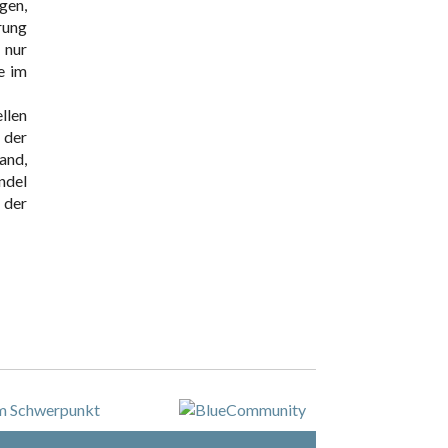
en,
rung
 nur
e im
llen
 der
and,
ndel
 der