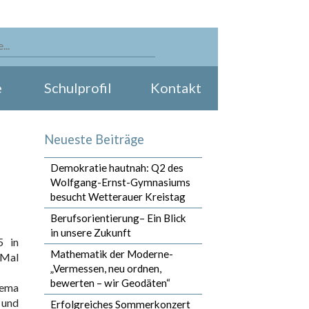
e
Schulprofil
Kontakt
Neueste Beiträge
Demokratie hautnah: Q2 des
Wolfgang-Ernst-Gymnasiums
besucht Wetterauer Kreistag
Berufsorientierung– Ein Blick
in unsere Zukunft
5 in
Mathematik der Moderne-
 Mal
„Vermessen, neu ordnen,
bewerten – wir Geodäten“
hema
 und
Erfolgreiches Sommerkonzert