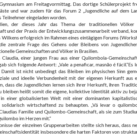
Gymnasium am Freitagvormittag. Das dortige Schülerprojekt fr
 Gäste und war zudem für das Forum 2 „Jugendliche auf dem La
s Teilnehmer eingeladen worden.
en, der dieses Jahr das Thema der traditionellen Völker
aft und der Praxis der Entwicklungszusammenarbeit verband, ko
us Wilkens erfolgreich im Rahmen eines eintägigen Forums (Works
 die zentrale Frage des Gehens oder Bleibens von Jugendliche
ionelle Gemeinschaften und Völker in Brasilien.
Claudia, einer jungen Frau aus einer Quilombola-Gemeinschaf
ab sich folgende Antwort: „Vale a penaficar, masnão é fácil.“Es l
h. Damit ist nicht unbedingt das Bleiben im physischen Sinn geme
ziale und ideelle Verbundenheit mit der eigenen Herkunft aus e
, dass die Jugendlichen lernen sich ihrer Herkunft, ihren Traditi
bleiben heißt somit die eigene, kollektive Identität aktiv zu bej
 in einer globalisierten Welt mit einer dominanten kapitalistis
 solidarisch wirtschaftend zu behaupten. „Vá levar o quilomb
Claudias Familie und Quilombo-Gemeinschaft, als sie zum Studiu
uilombo im Herzen mit.“
sse der einzelnen Gruppenarbeiten stellte sich heraus, dass n
nschaftsidentität insbesondere die harten Faktoren von struktur