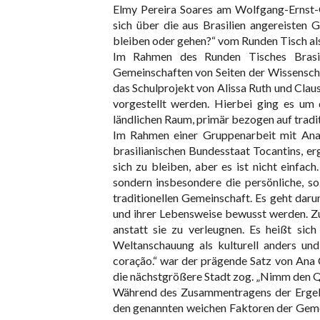
Elmy Pereira Soares am Wolfgang-Ernst-
sich über die aus Brasilien angereisten
bleiben oder gehen?“ vom Runden Tisch al
Im Rahmen des Runden Tisches Brasili
Gemeinschaften von Seiten der Wissensch
das Schulprojekt von Alissa Ruth und Cla
vorgestellt werden. Hierbei ging es um
ländlichen Raum, primär bezogen auf tradit
Im Rahmen einer Gruppenarbeit mit Ana 
brasilianischen Bundesstaat Tocantins, erg
sich zu bleiben, aber es ist nicht einfac
sondern insbesondere die persönliche, so
traditionellen Gemeinschaft. Es geht darum
und ihrer Lebensweise bewusst werden. Zu 
anstatt sie zu verleugnen. Es heißt sich
Weltanschauung als kulturell anders und
coração.“ war der prägende Satz von Ana 
die nächstgrößere Stadt zog. „Nimm den Q
Während des Zusammentragens der Ergebni
den genannten weichen Faktoren der Gemei