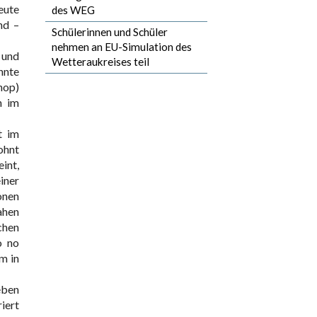
eute
des WEG
nd –
Schülerinnen und Schüler
nehmen an EU-Simulation des
 und
Wetteraukreises teil
nnte
hop)
n im
t im
ohnt
int,
iner
onen
ahen
chen
o no
m in
eben
iert