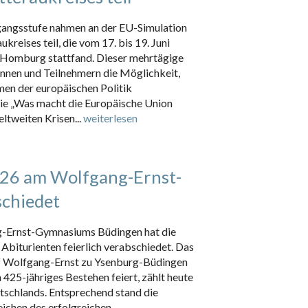
rgangsstufe nahmen an der EU-Simulation
kreises teil, die vom 17. bis 19. Juni
Homburg stattfand. Dieser mehrtägige
nen und Teilnehmern die Möglichkeit,
men der europäischen Politik
ie „Was macht die Europäische Union
eltweiten Krisen...
weiterlesen
026 am Wolfgang-Ernst-
chiedet
g-Ernst-Gymnasiums Büdingen hat die
 Abiturienten feierlich verabschiedet. Das
 Wolfgang-Ernst zu Ysenburg-Büdingen
425-jähriges Bestehen feiert, zählt heute
tschlands. Entsprechend stand die
eichen des erfolgreichen