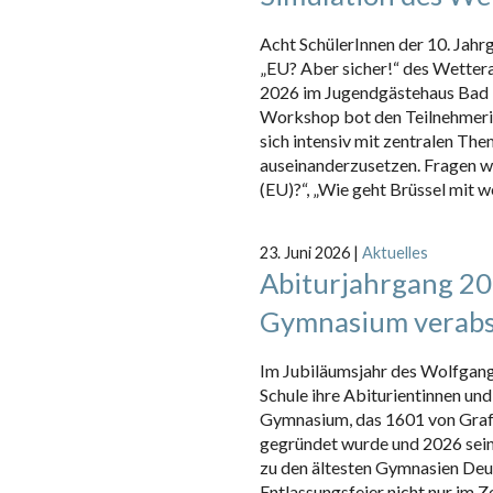
Acht SchülerInnen der 10. Jah
„EU? Aber sicher!“ des Wetterau
2026 im Jugendgästehaus Bad 
Workshop bot den Teilnehmerin
sich intensiv mit zentralen The
auseinanderzusetzen. Fragen w
(EU)?“, „Wie geht Brüssel mit w
23. Juni 2026
|
Aktuelles
Abiturjahrgang 2
Gymnasium verabs
Im Jubiläumsjahr des Wolfgan
Schule ihre Abiturientinnen und
Gymnasium, das 1601 von Graf
gegründet wurde und 2026 sein 
zu den ältesten Gymnasien Deu
Entlassungsfeier nicht nur im Z