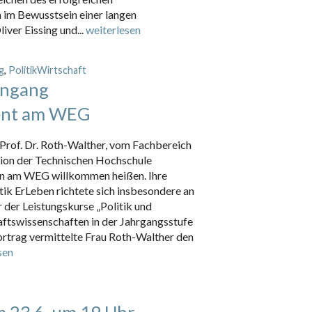
 im Bewusstsein einer langen
liver Eissing und...
weiterlesen
g
,
PolitikWirtschaft
engang
ent am WEG
u Prof. Dr. Roth-Walther, vom Fachbereich
n der Technischen Hochschule
tin am WEG willkommen heißen. Ihre
ik ErLeben richtete sich insbesondere an
 der Leistungskurse „Politik und
aftswissenschaften in der Jahrgangsstufe
ortrag vermittelte Frau Roth-Walther den
sen
 23.6. um 19 Uhr