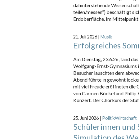
dahinterstehende Wissenschaft 
teilen/messen“) beschäftigt si
Erdoberfläche. Im Mittelpunkt
21. Juli 2026
|
Musik
Erfolgreiches So
Am Dienstag, 23.6.26, fand das
Wolfgang-Ernst-Gymnasiums im 
Besucher lauschten dem abwec
Abend führte in gewohnt locke
mit viel Freude eröffneten die 
von Carmen Böckel und Philip K
Konzert. Der Chorkurs der Stufe
25. Juni 2026
|
PolitikWirtschaft
Schülerinnen und 
Simulation des Wet