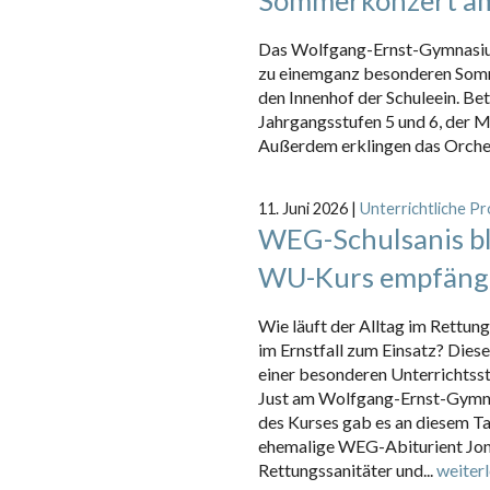
Das Wolfgang-Ernst-Gymnasium
zu einemganz besonderen Somm
den Innenhof der Schuleein. Bet
Jahrgangsstufen 5 und 6, der M
Außerdem erklingen das Orcheste
11. Juni 2026
|
Unterrichtliche Pr
WEG-Schulsanis bli
WU-Kurs empfäng
Wie läuft der Alltag im Rettu
im Ernstfall zum Einsatz? Dies
einer besonderen Unterrichtss
Just am Wolfgang-Ernst-Gymnas
des Kurses gab es an diesem Ta
ehemalige WEG-Abiturient Jon
Rettungssanitäter und...
weiter